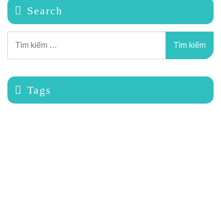
Search
Tags
luxury sauna room
phòng xông hơi cao cấp
phòng xông hơi
phòng xông hơi đá muối himalaya
phòng xông hơi đá muối
máy xông hơi hồng ngoại
thi công phòng xông hơi cao cấp
steambath
bồn ngâm lạnh
máy xông hơi ướt
máy xông hơi khô
may xong hoi
máy xông hơi cao cấp
Luxury steam room
máy xông hơi
Cold Plunge Tub