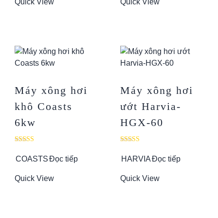
Quick View
Quick View
Máy xông hơi
Máy xông hơi
khô Coasts
ướt Harvia-
6kw
HGX-60
Được xếp
Được xếp
hạng
hạng
COASTS
Đọc tiếp
HARVIA
Đọc tiếp
5.00
5.00
5 sao
5 sao
Quick View
Quick View