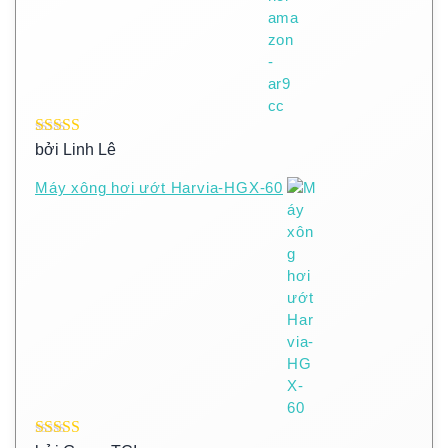
Được xếp
bởi Linh Lê
hạng
5
5 sao
Máy xông hơi ướt Harvia-HGX-60