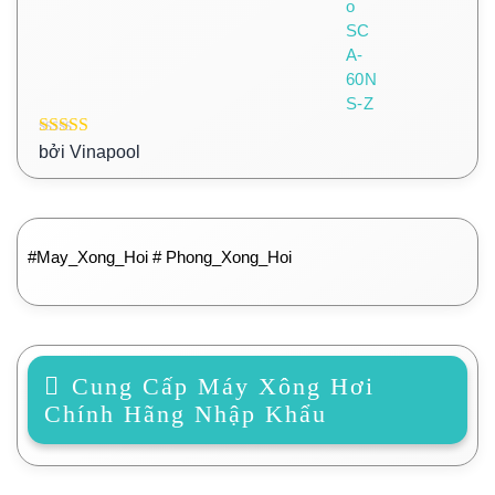
Được xếp
bởi Vinapool
hạng
5
5 sao
#May_Xong_Hoi # Phong_Xong_Hoi
Cung Cấp Máy Xông Hơi
Chính Hãng Nhập Khẩu