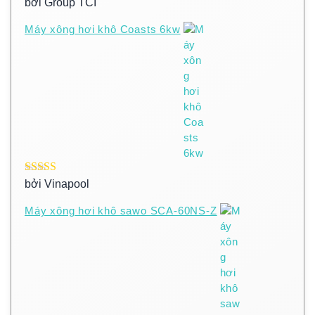
Được xếp
bởi Group TCI
hạng
5
5 sao
Máy xông hơi khô Coasts 6kw
Được xếp
bởi Vinapool
hạng
5
5 sao
Máy xông hơi khô sawo SCA-60NS-Z