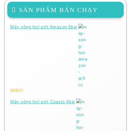
SẢN PHẨM BÁN CHẠY
Máy xông hơi ướt Amazon 6kw
Được xếp
Máy xông hơi ướt Coasts 6kw
hạng
5.00
5
sao