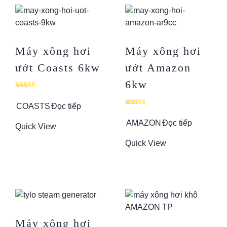
Máy xông hơi
Máy xông hơi
ướt Coasts 6kw
ướt Amazon
6kw
Được xếp
hạng
COASTS
Đọc tiếp
5.00
Được xếp
5 sao
hạng
AMAZON
Đọc tiếp
5.00
Quick View
5 sao
Quick View
Máy xông hơi