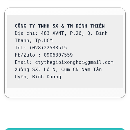
Địa chỉ: 483 XVNT, P.26, Q. Bình 
Thạnh, Tp.HCM

Tel: (028)22533515

Fb/Zalo : 0906307559

Email: ctythegioixonghoi@gmail.com

Xưởng SX: Lô N, Cụm CN Nam Tân 
Uyên, Bình Dương