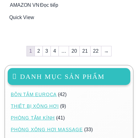
AMAZON VN
Đọc tiếp
Quick View
1
2
3
4
…
20
21
22
→
DANH MỤC SẢN PHẨM
BỒN TẮM EUROCA
(42)
THIẾT BỊ XÔNG HƠI
(9)
PHÒNG TẮM KÍNH
(41)
PHÒNG XÔNG HƠI MASSAGE
(33)