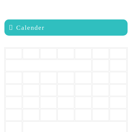
Bể Ngâm Lạnh
Calender
Tháng 8 2026
H
B
T
N
S
B
C
1
2
3
4
5
6
7
8
9
10
11
12
13
14
15
16
17
18
19
20
21
22
23
24
25
26
27
28
29
30
31