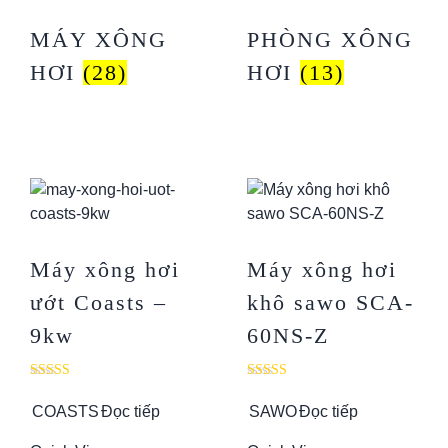
MÁY XÔNG
PHÒNG XÔNG
HƠI
(28)
HƠI
(13)
Máy xông hơi
Máy xông hơi
ướt Coasts –
khô sawo SCA-
9kw
60NS-Z
Được xếp
Được xếp
hạng
hạng
COASTS
Đọc tiếp
SAWO
Đọc tiếp
5.00
5.00
5 sao
5 sao