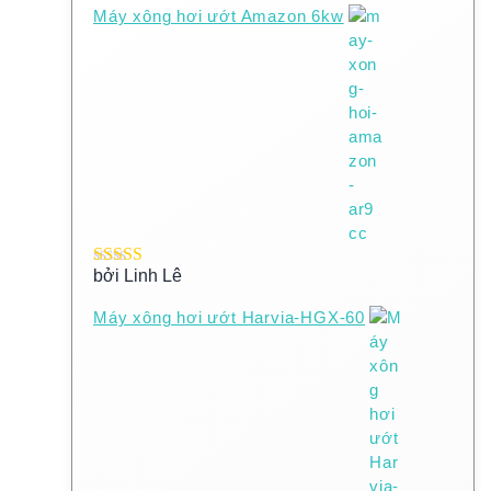
Máy xông hơi ướt Amazon 6kw
bởi Linh Lê
Được xếp
hạng
5
5 sao
Máy xông hơi ướt Harvia-HGX-60