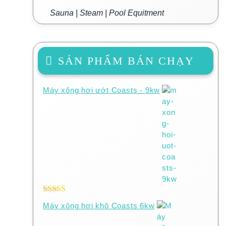
Sauna | Steam | Pool Equitment
SẢN PHẨM BÁN CHẠY
Máy xông hơi ướt Coasts - 9kw
Được xếp
Máy xông hơi khô Coasts 6kw
hạng
5.00
5
sao