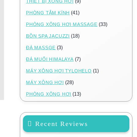
THIẾT BỊ XÔNG HƠI
(9)
PHÒNG TẮM KÍNH
(41)
PHÒNG XÔNG HƠI MASSAGE
(33)
BỒN SPA JACUZZI
(18)
ĐÁ MASSGE
(3)
ĐÁ MUỐI HIMALAYA
(7)
MÁY XÔNG HƠI TYLOHELO
(1)
MÁY XÔNG HƠI
(28)
PHÒNG XÔNG HƠI
(13)
Recent Reviews