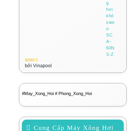
bởi Vinapool
Được xếp
hạng
5
5 sao
#May_Xong_Hoi # Phong_Xong_Hoi
Cung Cấp Máy Xông Hơi