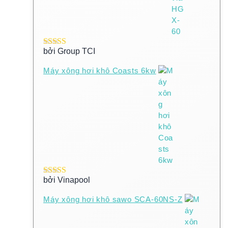
bởi Group TCI
Được xếp
hạng
5
5 sao
Máy xông hơi khô Coasts 6kw
bởi Vinapool
Được xếp
hạng
5
5 sao
Máy xông hơi khô sawo SCA-60NS-Z