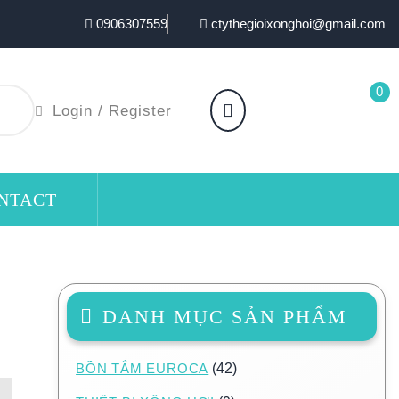
0906307559
ctythegioixonghoi@gmail.com
0
Login / Register
NTACT
DANH MỤC SẢN PHẨM
BỒN TẮM EUROCA
(42)