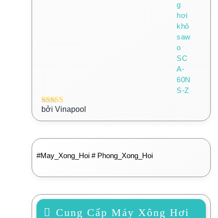
bởi Vinapool
Được xếp
hạng
5
5 sao
#May_Xong_Hoi # Phong_Xong_Hoi
Cung Cấp Máy Xông Hơi