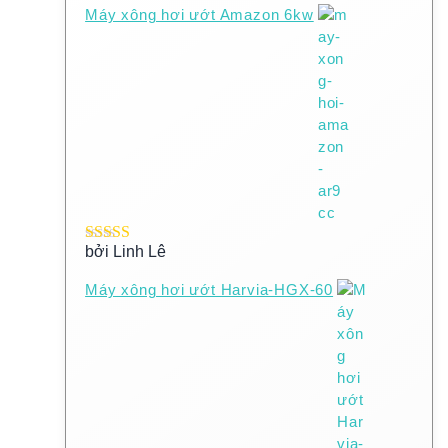
Máy xông hơi ướt Amazon 6kw
bởi Linh Lê
Được xếp
hạng
5
5 sao
Máy xông hơi ướt Harvia-HGX-60