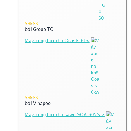
bởi Group TCI
Được xếp
hạng
5
5 sao
Máy xông hơi khô Coasts 6kw
bởi Vinapool
Được xếp
hạng
5
5 sao
Máy xông hơi khô sawo SCA-60NS-Z