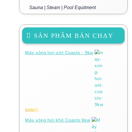
Sauna | Steam | Pool Equitment
SẢN PHẨM BÁN CHẠY
Máy xông hơi ướt Coasts - 9kw
Được xếp
Máy xông hơi khô Coasts 6kw
hạng
5.00
5
sao