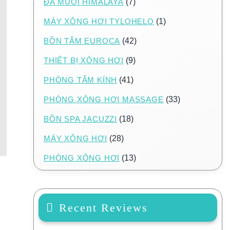
ĐÁ MUỐI HIMALAYA
(7)
MÁY XÔNG HƠI TYLOHELO
(1)
BỒN TẮM EUROCA
(42)
THIẾT BỊ XÔNG HƠI
(9)
PHÒNG TẮM KÍNH
(41)
PHÒNG XÔNG HƠI MASSAGE
(33)
BỒN SPA JACUZZI
(18)
MÁY XÔNG HƠI
(28)
PHÒNG XÔNG HƠI
(13)
Recent Reviews