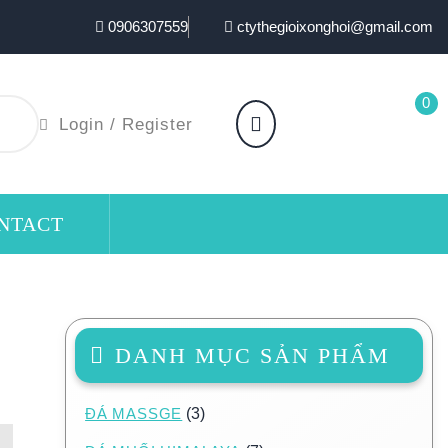
0906307559
ctythegioixonghoi@gmail.com
0
Login / Register
NTACT
DANH MỤC SẢN PHẨM
ĐÁ MASSGE
(3)